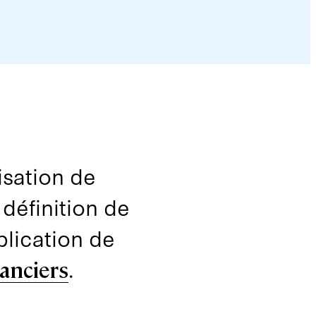
isation de
 définition de
ublication de
.
nanciers